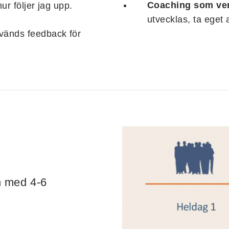
Coaching som ver
ur följer jag upp.
utvecklas, ta eget 
vänds feedback för
n med 4-6