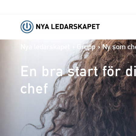
Nya ledarskapet
Grupp
Ny som ch
En bra start för d
chef