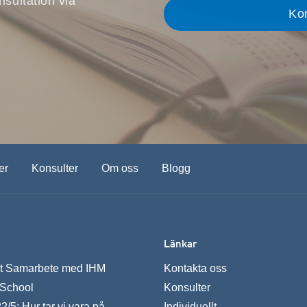
nsultation via
er
Konsulter
Om oss
Blogg
Länkar
kt Samarbete med IHM
Kontakta oss
 School
Konsulter
/5: Hur tar vi vara på
Individuellt