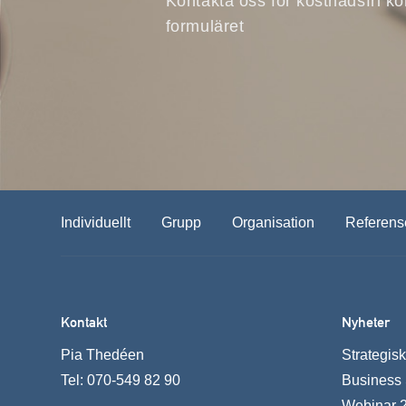
Kontakta oss för kostnadsfri ko
formuläret
Individuellt
Grupp
Organisation
Referens
Kontakt
Nyheter
Pia Thedéen
Strategis
Tel:
070-549 82 90
Business
Webinar 22