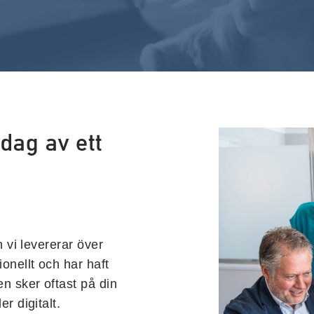
dag av ett
h vi levererar över
onellt och har haft
en sker oftast på din
r digitalt.