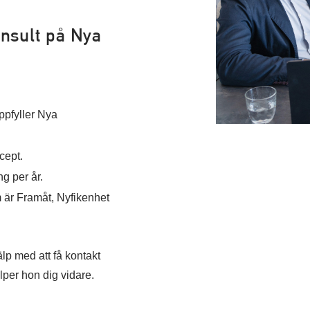
nsult på Nya
ppfyller Nya
cept.
g per år.
 är Framåt, Nyfikenhet
jälp med att få kontakt
lper hon dig vidare.