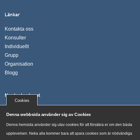
Länkar
Kontakta oss
Konsulter
Individuellt
Grupp
Organisation
Blogg
Nya Ledarskapet
Cookies
Vi utvecklar människor, organisationer och företag. Våra
Denna webbsida använder sig av Cookies
kunder växer, uppnår mer och mår bra genom tydliga
Denna hemsida använder sig utav cookies för att försäkra er om den bästa
processer och nya sätt att tänka.
upplevelsen. Neka alla kommer bara att spara cookies som är nödvändiga