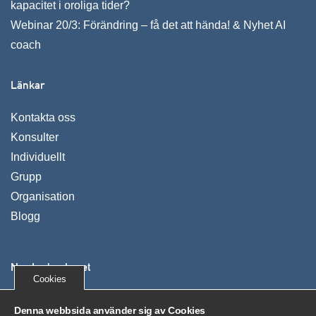
kapacitet i oroliga tider?
Webinar 20/3: Förändring – få det att hända! & Nyhet AI
coach
Länkar
Kontakta oss
Konsulter
Individuellt
Grupp
Organisation
Blogg
Nya Ledarskapet
Cookies
Vi utvecklar människor, organisationer och företag. Våra
Denna webbsida använder sig av Cookies