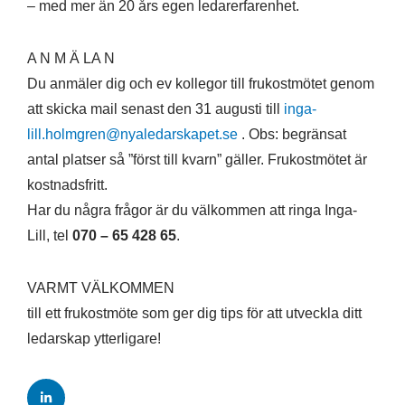
– med mer än 20 års egen ledarerfarenhet.
A N M Ä LA N
Du anmäler dig och ev kollegor till frukostmötet genom
att skicka mail senast den 31 augusti till
inga-
lill.holmgren@nyaledarskapet.se
. Obs: begränsat
antal platser så ”först till kvarn” gäller. Frukostmötet är
kostnadsfritt.
Har du några frågor är du välkommen att ringa Inga-
Lill, tel
070 – 65 428 65
.
VARMT VÄLKOMMEN
till ett frukostmöte som ger dig tips för att utveckla ditt
ledarskap ytterligare!