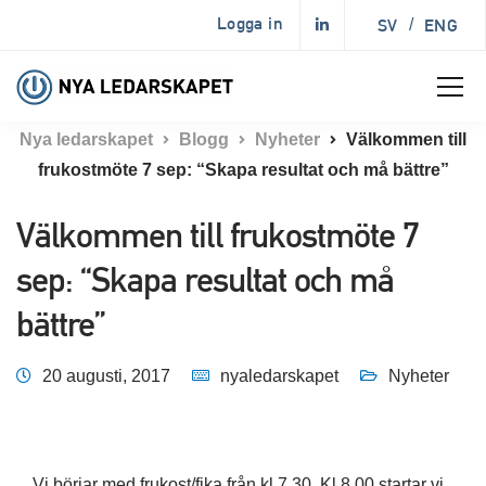
Logga in
SV
/
ENG
Nya ledarskapet
Blogg
Nyheter
Välkommen till
frukostmöte 7 sep: “Skapa resultat och må bättre”
Välkommen till frukostmöte 7
sep: “Skapa resultat och må
bättre”
20 augusti, 2017
nyaledarskapet
Nyheter
Vi börjar med frukost/fika från kl 7.30. Kl 8.00 startar vi