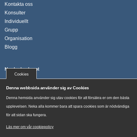
Kontakta oss
Konsulter
Individuellt
Grupp
Organisation
Blogg
Nya Ledarskapet
Cookies
Vi utvecklar människor, organisationer och företag. Våra
Denna webbsida använder sig av Cookies
kunder växer, uppnår mer och mår bra genom tydliga
Denna hemsida använder sig utav cookies för att försäkra er om den bästa
processer och nya sätt att tänka.
upplevelsen. Neka alla kommer bara att spara cookies som är nödvändiga
för att sidan ska fungera.
“Training costs money. But then so does ignorance.” Sir
Claus Moser, scientist
Läs mer om vår cookiepolicy