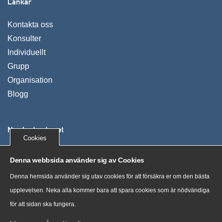
Länkar
Kontakta oss
Konsulter
Individuellt
Grupp
Organisation
Blogg
Nya Ledarskapet
Cookies
Vi utvecklar människor, organisationer och företag. Våra
Denna webbsida använder sig av Cookies
kunder växer, uppnår mer och mår bra genom tydliga
Denna hemsida använder sig utav cookies för att försäkra er om den bästa
processer och nya sätt att tänka.
upplevelsen. Neka alla kommer bara att spara cookies som är nödvändiga
för att sidan ska fungera.
“Training costs money. But then so does ignorance.” Sir
Claus Moser, scientist