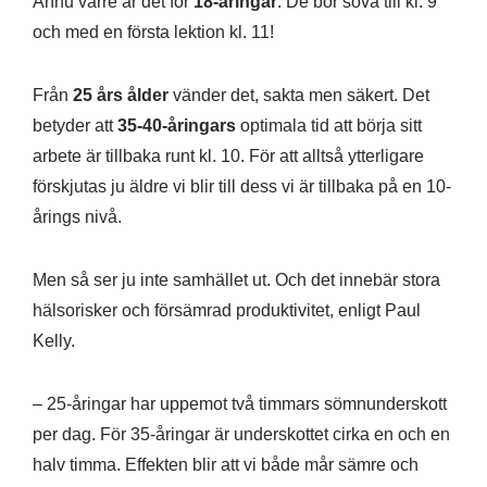
Ännu värre är det för
18-åringar
. De bör sova till kl. 9
och med en första lektion kl. 11!
Från
25 års ålder
vänder det, sakta men säkert. Det
betyder att
35-40-åringars
optimala tid att börja sitt
arbete är tillbaka runt kl. 10. För att alltså ytterligare
förskjutas ju äldre vi blir till dess vi är tillbaka på en 10-
årings nivå.
Men så ser ju inte samhället ut. Och det innebär stora
hälsorisker och försämrad produktivitet, enligt Paul
Kelly.
– 25-åringar har uppemot två timmars sömnunderskott
per dag. För 35-åringar är underskottet cirka en och en
halv timma. Effekten blir att vi både mår sämre och