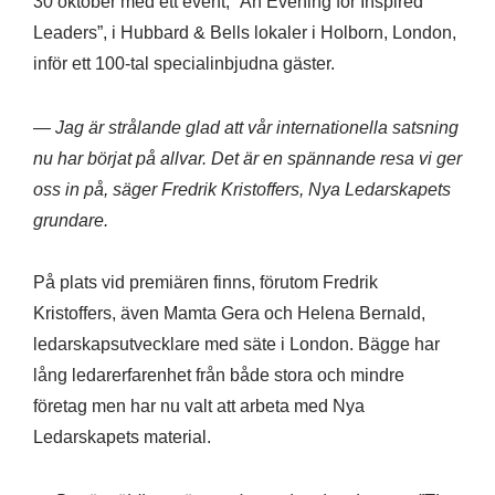
30 oktober med ett event, ”An Evening for Inspired
Leaders”, i Hubbard & Bells lokaler i Holborn, London,
inför ett 100-tal specialinbjudna gäster.
— Jag är strålande glad att vår internationella satsning
nu har börjat på allvar. Det är en spännande resa vi ger
oss in på, säger Fredrik Kristoffers, Nya Ledarskapets
grundare.
På plats vid premiären finns, förutom Fredrik
Kristoffers, även Mamta Gera och Helena Bernald,
ledarskapsutvecklare med säte i London. Bägge har
lång ledarerfarenhet från både stora och mindre
företag men har nu valt att arbeta med Nya
Ledarskapets material.