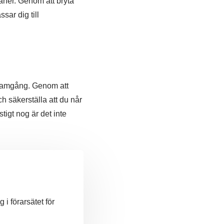
laner. Genom att bryta
sar dig till
 framgång. Genom att
ch säkerställa att du når
tigt nog är det inte
i förarsätet för