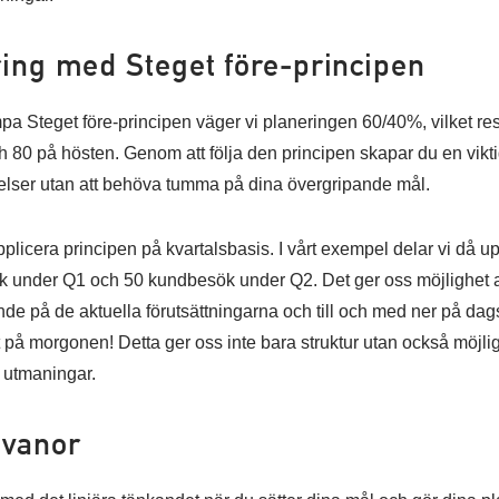
ring med Steget före-principen
ämpa Steget före-principen väger vi planeringen 60/40%, vilket res
0 på hösten. Genom att följa den principen skapar du en viktig fl
lser utan att behöva tumma på dina övergripande mål.
pplicera principen på kvartalsbasis. I vårt exempel delar vi då
k under Q1 och 50 kundbesök under Q2. Det ger oss möjlighet a
ende på de aktuella förutsättningarna och till och med ner på da
kt på morgonen! Detta ger oss inte bara struktur utan också möjl
 utmaningar.
 vanor