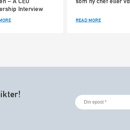
den – A CEO
som ny chef eller vd
ership Interview
Mikael Staffas
MORE
READ MORE
ikter!
Din
epost
*