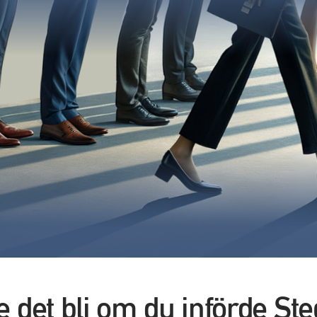
e det bli om du införde Ste