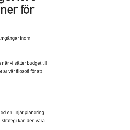
ner för
framgångar inom
när vi sätter budget till
r vår filosofi för att
Med en linjär planering
 strategi kan den vara