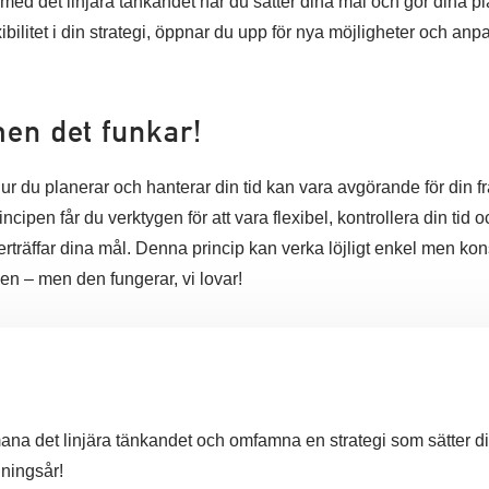
 med det linjära tänkandet när du sätter dina mål och gör dina p
ilitet i din strategi, öppnar du upp för nya möjligheter och anpas
men det funkar!
 hur du planerar och hanterar din tid kan vara avgörande för din
ncipen får du verktygen för att vara flexibel, kontrollera din tid o
träffar dina mål. Denna princip kan verka löjligt enkel men kons
 – men den fungerar, vi lovar!
na det linjära tänkandet och omfamna en strategi som sätter dig 
ljningsår!