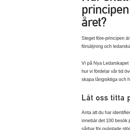
principen
året?
Steget före-principen ä
försäljning och ledarsk
Vi på Nya Ledarskapet an
hur vi fördelar vår tid ö
skapa långsiktiga och h
Låt oss titta
Anta att du har identifi
innebär det 100 besök p
sårbar för oväntade stör