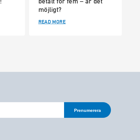
!
betalt för fem – är det
möjligt?
READ MORE