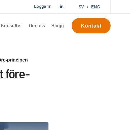
Logga in
SV
/
ENG
Konsulter
Om oss
Blogg
Kontakt
öre-principen
 före-