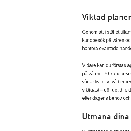
Viktad plane
Genom att i stället till
kundbesök på våren och 8
hantera oväntade hände
Vidare kan du förstås a
på våren i 70 kundbesö
vår aktivitetsnivå bero
viktigast – gör det dire
efter dagens behov och
Utmana dina