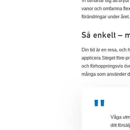
Vi utmanar dig att bryta
vanor och omfamna flexib
förändringar under året.
Så enkelt – 
Din tid är en resa, och
applicera Steget före-pri
och förhoppningsvis över
många som använder den
Våga utma
ditt försä