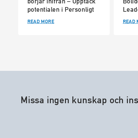
börjar inifrån – Upptäck
Boli
potentialen i Personligt
Lead
Ledarskap
with 
READ MORE
READ 
Missa ingen kunskap och ins