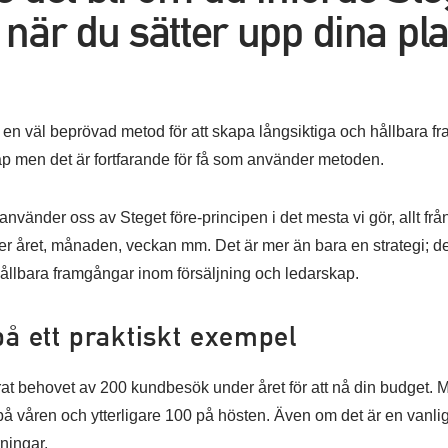
 när du sätter upp dina pla
r en väl beprövad metod för att skapa långsiktiga och hållbara 
ap men det är fortfarande för få som använder metoden.
vänder oss av Steget före-principen i det mesta vi gör, allt från 
ver året, månaden, veckan mm. Det är mer än bara en strategi; det ä
ållbara framgångar inom försäljning och ledarskap.
 på ett praktiskt exempel
erat behovet av 200 kundbesök under året för att nå din budget. 
å våren och ytterligare 100 på hösten. Även om det är en vanlig
ningar.