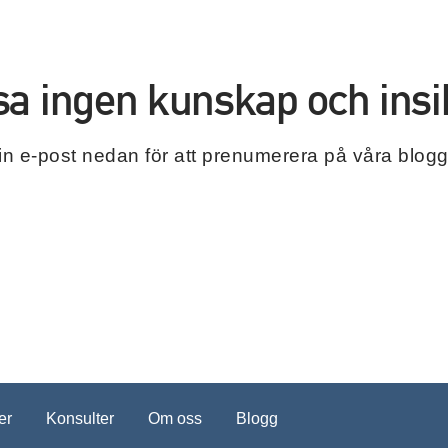
sa ingen kunskap och insik
 din e-post nedan för att prenumerera på våra blogg
er
Konsulter
Om oss
Blogg