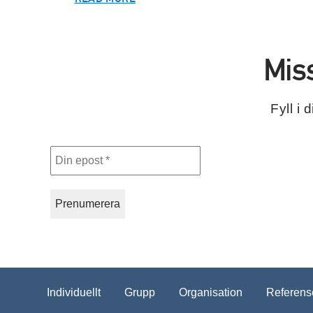
Mis
Fyll i
Din
epost
*
Individuellt
Grupp
Organisation
Referens