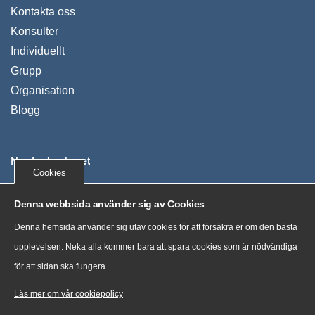
Kontakta oss
Konsulter
Individuellt
Grupp
Organisation
Blogg
Nya Ledarskapet
Cookies
Vi utvecklar människor, organisationer och företag. Våra
Denna webbsida använder sig av Cookies
kunder växer, uppnår mer och mår bra genom tydliga
Denna hemsida använder sig utav cookies för att försäkra er om den bästa
processer och nya sätt att tänka.
upplevelsen. Neka alla kommer bara att spara cookies som är nödvändiga
för att sidan ska fungera.
“Training costs money. But then so does ignorance.” Sir
Claus Moser, scientist
Läs mer om vår cookiepolicy