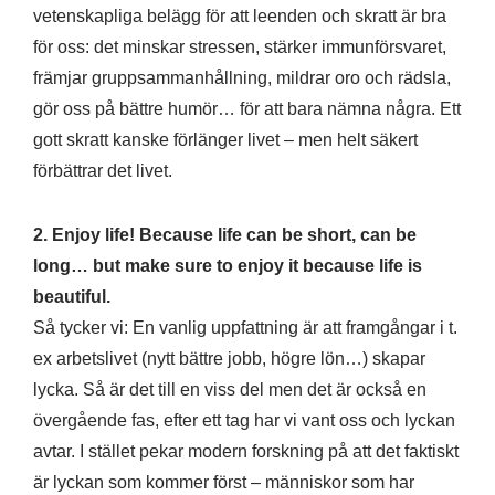
vetenskapliga belägg för att leenden och skratt är bra
för oss: det minskar stressen, stärker immunförsvaret,
främjar gruppsammanhållning, mildrar oro och rädsla,
gör oss på bättre humör… för att bara nämna några. Ett
gott skratt kanske förlänger livet – men helt säkert
förbättrar det livet.
2. Enjoy life! Because life can be short, can be
long… but make sure to enjoy it because life is
beautiful.
Så tycker vi: En vanlig uppfattning är att framgångar i t.
ex arbetslivet (nytt bättre jobb, högre lön…) skapar
lycka. Så är det till en viss del men det är också en
övergående fas, efter ett tag har vi vant oss och lyckan
avtar. I stället pekar modern forskning på att det faktiskt
är lyckan som kommer först – människor som har