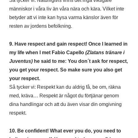
Så tycker vi: Naturligtvis finns det inga viktigare
människor i våra liv än våra nära och kära. Vilket inte
betyder att vi inte kan hysa varma känslor även för
resten av jordens befolkning.
9. Have respect and gain respect! Once I learned in
my life when I met Fabio Capello
(Zlatans tränare i
Juventus)
he said to me: You don´t ask for respect,
you get your respect. So make sure you also get
your respect.
Så tycker vi: Respekt kan du aldrig få, be om, räkna
med, kräva… Respekt är något du förtjänar genom
dina handlingar och att du även visar din omgivning
respekt.
10. Be confident! What ever you do, you need to