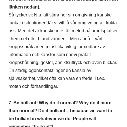
länken nedan).
Så tycker vi: Nja, att stirra ner sin omgivning kanske
funkar i situationer där vi vill få vår omgivning att frukta
oss. Men det är kanske inte rätt metod på arbetsplatser,
i hemmet eller bland vänner… Men ändå – vårt
kroppsspråk är en minst lika viktig förmedlare av
information och känslor som när vi pratar:
kroppshållning, gester, ansiktsuttryck och även blickar.
En stadig ögonkontakt inger en känsla av
självsäkerhet, vilket ofta kan vara en fördel i t.ex.
möten och förhandlingar.
7. Be brilliant! Why do it normal? Why do it more
than normal? Do it brilliant – because we want to
be brilliant in whatever we do. People will
remember ”brilliant”!