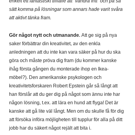
enkelt ett fantastiskt tillfälle att ”vandra fritt” och på så
sätt komma på lösningar som annars hade varit svåra
att aktivt tänka fram.
Gör något nytt och utmanande.
Att ge sig på nya
saker förbättrar din kreativitet, av den enkla
anledningen att du inte kan vara säker på hur du ska
göra och måste pröva dig fram (du kommer kanske
ihåg första gången du monterade ihop en Ikea-
möbel?). Den amerikanske psykologen och
kreativitetsforskaren Robert Epstein går så långt att
han förslår att du ger dig på något som ännu inte har
någon lösning, t.ex. att lära en hund att flyga! Det är
kanske att gå lite väl långt. Men om du skulle få för dig
att försöka införa möjligheten till tupplur för alla på ditt
jobb har du säkert något rejält att bita i.