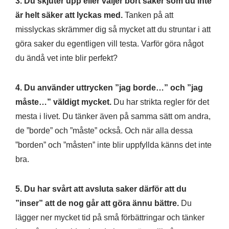
3. Du skjuter upp eller väljer bort saker som du inte
är helt säker att lyckas med.
Tanken på att
misslyckas skrämmer dig så mycket att du struntar i att
göra saker du egentligen vill testa. Varför göra något
du ändå vet inte blir perfekt?
4. Du använder uttrycken ”jag borde…” och ”jag
måste…” väldigt mycket.
Du har strikta regler för det
mesta i livet. Du tänker även på samma sätt om andra,
de ”borde” och ”måste” också. Och när alla dessa
”borden” och ”måsten” inte blir uppfyllda känns det inte
bra.
5. Du har svårt att avsluta saker därför att du
”inser” att de nog går att göra ännu bättre.
Du
lägger ner mycket tid på små förbättringar och tänker