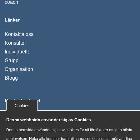
coach
Länkar
Kontakta oss
Konsulter
Individuellt
Grupp
Organisation
Blogg
Nya Ledarskapet
Cookies
Vi utvecklar människor, organisationer och företag. Våra
Denna webbsida använder sig av Cookies
kunder växer, uppnår mer och mår bra genom tydliga
Denna hemsida använder sig utav cookies för att försäkra er om den bästa
processer och nya sätt att tänka.
upplevelsen. Neka alla kommer bara att spara cookies som är nödvändiga