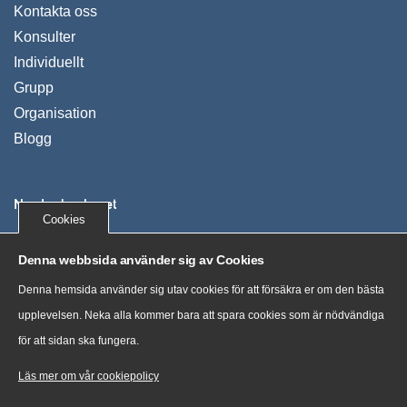
Kontakta oss
Konsulter
Individuellt
Grupp
Organisation
Blogg
Nya Ledarskapet
Cookies
Vi utvecklar människor, organisationer och företag. Våra
Denna webbsida använder sig av Cookies
kunder växer, uppnår mer och mår bra genom tydliga
Denna hemsida använder sig utav cookies för att försäkra er om den bästa
processer och nya sätt att tänka.
upplevelsen. Neka alla kommer bara att spara cookies som är nödvändiga
för att sidan ska fungera.
“Training costs money. But then so does ignorance.” Sir
Claus Moser, scientist
Läs mer om vår cookiepolicy