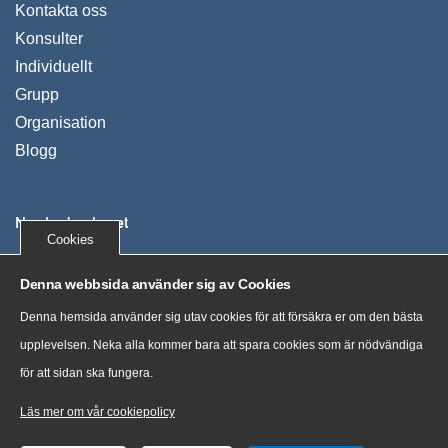
Kontakta oss
Konsulter
Individuellt
Grupp
Organisation
Blogg
Nya Ledarskapet
Cookies
Vi utvecklar människor, organisationer och företag. Våra
Denna webbsida använder sig av Cookies
kunder växer, uppnår mer och mår bra genom tydliga
Denna hemsida använder sig utav cookies för att försäkra er om den bästa
processer och nya sätt att tänka.
upplevelsen. Neka alla kommer bara att spara cookies som är nödvändiga
för att sidan ska fungera.
“Training costs money. But then so does ignorance.” Sir
Claus Moser, scientist
Läs mer om vår cookiepolicy