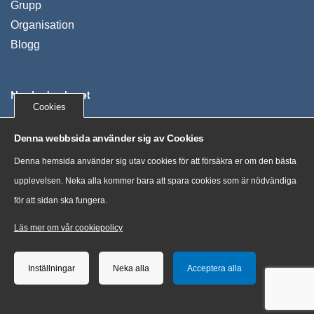
Grupp
Organisation
Blogg
Nya Ledarskapet
Cookies
Vi utvecklar människor, organisationer och företag. Våra
Denna webbsida använder sig av Cookies
kunder växer, uppnår mer och mår bra genom tydliga
Denna hemsida använder sig utav cookies för att försäkra er om den bästa
processer och nya sätt att tänka.
upplevelsen. Neka alla kommer bara att spara cookies som är nödvändiga
för att sidan ska fungera.
“Training costs money. But then so does ignorance.” Sir
Claus Moser, scientist
Läs mer om vår cookiepolicy
Inställningar
Neka alla
Acceptera alla
Nya Ledarskapet. All rights reserved.