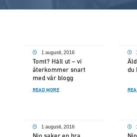
1 augusti, 2016
Tomt? Håll ut – vi
Äld
återkommer snart
du 
med vår blogg
READ MORE
REA
1 augusti, 2016
Nio saker en bra
Nio