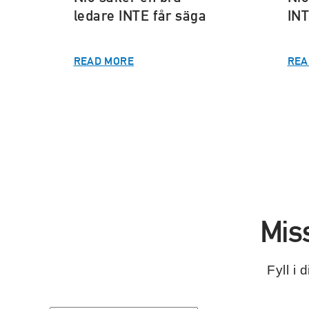
ledare INTE får säga
INT
READ MORE
REA
Mis
Fyll i