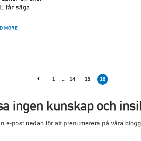
E får säga
D MORE
1
...
14
15
16
sa ingen kunskap och insik
 din e-post nedan för att prenumerera på våra blogg